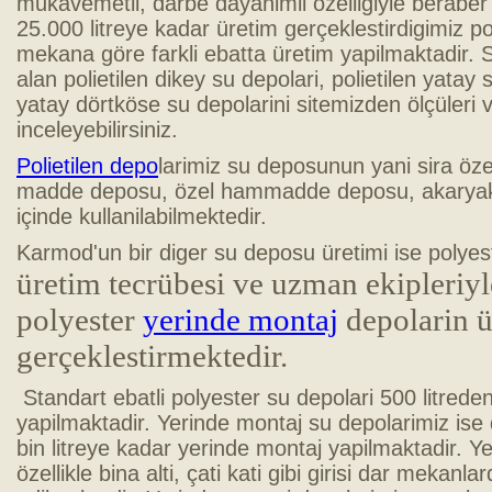
mukavemetli, darbe dayanimli özelligiyle beraber h
25.000 litreye kadar üretim gerçeklestirdigimiz po
mekana göre farkli ebatta üretim yapilmaktadir. S
alan polietilen dikey su depolari, polietilen yatay si
yatay dörtköse su depolarini sitemizden ölçüleri ve 
inceleyebilirsiniz.
Polietilen depo
larimiz su deposunun yani sira öze
madde deposu, özel hammadde deposu, akaryakit
içinde kullanilabilmektedir.
Karmod'un bir diger su deposu üretimi ise polyes
üretim tecrübesi ve uzman ekipleriy
polyester
yerinde montaj
depolarin ü
gerçeklestirmektedir.
Standart ebatli polyester su depolari 500 litrede
yapilmaktadir. Yerinde montaj su depolarimiz is
bin litreye kadar yerinde montaj yapilmaktadir. Y
özellikle bina alti, çati kati gibi girisi dar mekanl