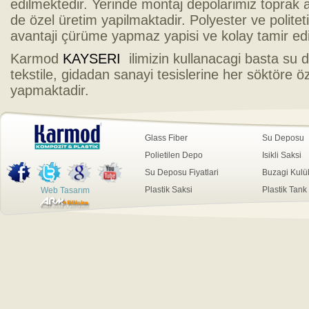
edilmektedir. Yerinde montaj depolarimiz toprak 
de özel üretim yapilmaktadir. Polyester ve politet
avantaji çürüme yapmaz yapisi ve kolay tamir edileb
Karmod
KAYSERI
ilimizin kullanacagi basta su 
tekstile, gidadan sanayi tesislerine her söktöre ö
yapmaktadir.
Glass Fiber
Su Deposu
Polietilen Depo
Isikli Saksi
Su Deposu Fiyatlari
Buzagi Kulü
Plastik Saksi
Plastik Tank
Web Tasarım