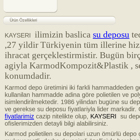
Ürün Özellikleri
ilimizin baslica
su deposu
te
KAYSERI
,27 yildir Türkiyenin tüm illerine h
ihracat gerçeklestirmistir. Bugün bi
agiyla
KarmodKompozit&Plastik , se
konumdadir.
Karmod depo üretimini iki farkli hammaddeden ge
kullanilan hammadde adina göre polietilen ve pol
isimlendirilmektedir. 1986 yilindan bugüne su de
ve gerekse su deposu fiyatlariyla lider markadir.
fiyatlarimiz
cazip nitelikte olup,
KAYSERI
su depos
ofislerimizden detayli bilgi alabilirsiniz.
Karmod polietilen su depolari uzun ömürlü depo 