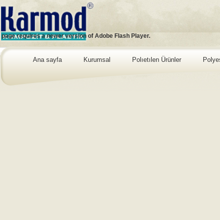
s page requires a newer version of Adobe Flash Player.
Ana sayfa
Kurumsal
Polıetılen Ürünler
Polye