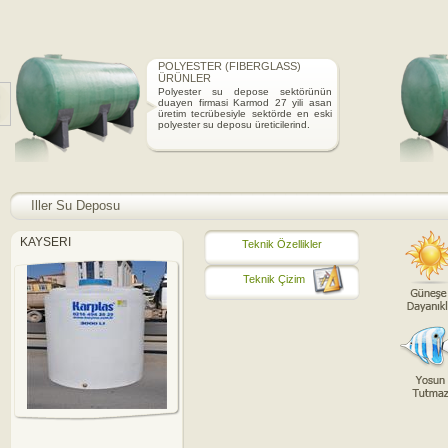
POLYESTER (FIBERGLASS)
ÜRÜNLER
Polyester su depose sektörünün
duayen firmasi Karmod 27 yili asan
üretim tecrübesiyle sektörde en eski
polyester su deposu üreticilerind.
Iller Su Deposu
KAYSERI
Teknik Özellikler
Teknik Çizim