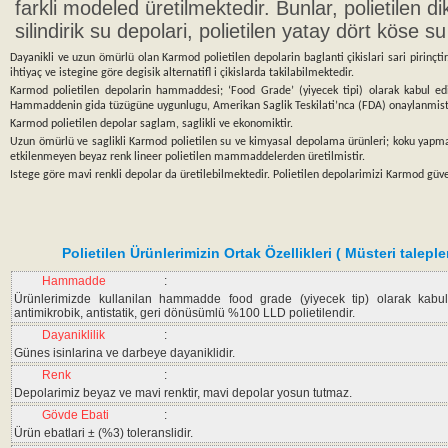
farkli modeled üretilmektedir. Bunlar, polietilen di
silindirik su depolari, polietilen yatay dört köse su
Dayanikli ve uzun ömürlü olan Karmod polietilen depolarin baglanti çikislari sari pirinçtir
ihtiyaç ve istegine göre degisik alternatifl i çikislarda takilabilmektedir.
Karmod polietilen depolarin hammaddesi; ‘Food Grade’ (yiyecek tipi) olarak kabul edil
Hammaddenin gida tüzügüne uygunlugu, Amerikan Saglik Teskilati’nca (FDA) onaylanmisti
Karmod polietilen depolar saglam, saglikli ve ekonomiktir.
Uzun ömürlü ve saglikli Karmod polietilen su ve kimyasal depolama ürünleri; koku yapma
etkilenmeyen beyaz renk lineer polietilen mammaddelerden üretilmistir.
Istege göre mavi renkli depolar da üretilebilmektedir. Polietilen depolarimizi Karmod güvenc
Polietilen Ürünlerimizin Ortak Özellikleri ( Müsteri talepl
Hammadde
:
Ürünlerimizde kullanilan hammadde food grade (yiyecek tip) olarak kabul e
antimikrobik, antistatik, geri dönüsümlü %100 LLD polietilendir.
Dayaniklilik
:
Günes isinlarina ve darbeye dayaniklidir.
Renk
:
Depolarimiz beyaz ve mavi renktir, mavi depolar yosun tutmaz.
Gövde Ebati
:
Ürün ebatlari ± (%3) toleranslidir.