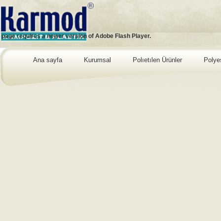
s page requires a newer version of Adobe Flash Player.
Ana sayfa
Kurumsal
Polıetılen Ürünler
Polye