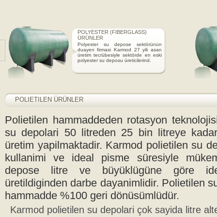
POLYESTER (FIBERGLASS)
ÜRÜNLER
Polyester su depose sektörünün
duayen firmasi Karmod 27 yili asan
üretim tecrübesiyle sektörde en eski
polyester su deposu üreticilerind.
POLIETILEN ÜRÜNLER
Polietilen hammaddeden rotasyon teknolojisi
su depolari 50 litreden 25 bin litreye kadar
üretim yapilmaktadir. Karmod polietilen su 
kullanimi ve ideal pisme süresiyle mükem
depose litre ve büyüklügüne göre ide
üretildiginden darbe dayanimlidir. Polietilen s
hammadde %100 geri dönüsümlüdür.
Karmod polietilen su depolari çok sayida litre alt