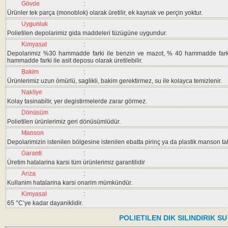
Gövde
:
Ürünler tek parça (monoblok) olarak üretilir, ek kaynak ve perçin yoktur.
Uygunluk
:
Polietilen depolarimiz gida maddeleri tüzügüne uygundur.
Kimyasal
:
Depolarimiz %30 hammadde farki ile benzin ve mazot, % 40 hammadde fark
hammadde farki ile asit deposu olarak üretilebilir.
Bakim
:
Ürünlerimiz uzun ömürlü, saglikli, bakim gerektirmez, su ile kolayca temizlenir.
Nakliye
:
Kolay tasinabilir, yer degistirmelerde zarar görmez.
Dönüsüm
:
Polietilen ürünlerimiz geri dönüsümlüdür.
Manson
:
Depolarimizin istenilen bölgesine istenilen ebatta pirinç ya da plastik manson taki
Garanti
:
Üretim hatalarina karsi tüm ürünlerimiz garantilidir
Ariza
:
Kullanim hatalarina karsi onarim mümkündür.
Kimyasal
:
65 °C’ye kadar dayaniklidir.
POLIETILEN DIK SILINDIRIK S