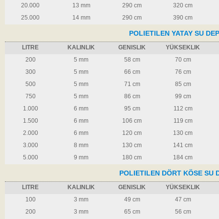
20.000
13 mm
290 cm
320 cm
25.000
14 mm
290 cm
390 cm
POLIETILEN YATAY SU DE
LITRE
KALINLIK
GENISLIK
YÜKSEKLIK
200
5 mm
58 cm
70 cm
300
5 mm
66 cm
76 cm
500
5 mm
71 cm
85 cm
750
5 mm
86 cm
99 cm
1.000
6 mm
95 cm
112 cm
1.500
6 mm
106 cm
119 cm
2.000
6 mm
120 cm
130 cm
3.000
8 mm
130 cm
141 cm
5.000
9 mm
180 cm
184 cm
POLIETILEN DÖRT KÖSE SU 
LITRE
KALINLIK
GENISLIK
YÜKSEKLIK
100
3 mm
49 cm
47 cm
200
3 mm
65 cm
56 cm