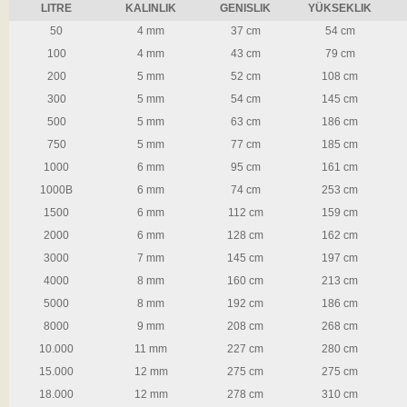
LITRE
KALINLIK
GENISLIK
YÜKSEKLIK
50
4 mm
37 cm
54 cm
100
4 mm
43 cm
79 cm
200
5 mm
52 cm
108 cm
300
5 mm
54 cm
145 cm
500
5 mm
63 cm
186 cm
750
5 mm
77 cm
185 cm
1000
6 mm
95 cm
161 cm
1000B
6 mm
74 cm
253 cm
1500
6 mm
112 cm
159 cm
2000
6 mm
128 cm
162 cm
3000
7 mm
145 cm
197 cm
4000
8 mm
160 cm
213 cm
5000
8 mm
192 cm
186 cm
8000
9 mm
208 cm
268 cm
10.000
11 mm
227 cm
280 cm
15.000
12 mm
275 cm
275 cm
18.000
12 mm
278 cm
310 cm