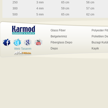
250
3 mm
65 cm
56 cm
300
4 mm
59 cm
57 cm
500
5 mm
65 cm
62 cm
Glass Fiber
Polyester Fi
Belgelerimiz
Polietilen D
Fiberglass Depo
Buzagi Kulü
Depo
Kayik
Web Tasarım