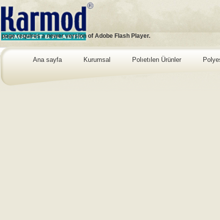
s page requires a newer version of Adobe Flash Player.
Ana sayfa
Kurumsal
Polıetılen Ürünler
Polye