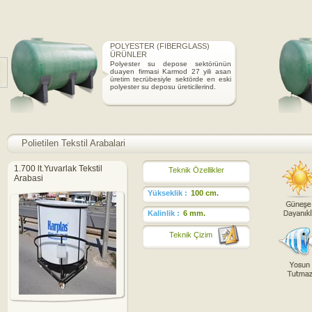
POLYESTER (FIBERGLASS)
ÜRÜNLER
Polyester su depose sektörünün
duayen firmasi Karmod 27 yili asan
üretim tecrübesiyle sektörde en eski
polyester su deposu üreticilerind.
Polietilen Tekstil Arabalari
1.700 lt.Yuvarlak Tekstil
Teknik Özellikler
Arabasi
Yükseklik :
100 cm.
Kalinlik :
6 mm.
Teknik Çizim