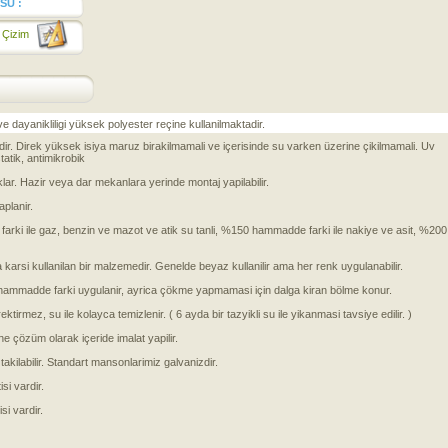
SÜ :
 Çizim
ve dayanikliligi yüksek polyester reçine kullanilmaktadir.
dir. Direk yüksek isiya maruz birakilmamali ve içerisinde su varken üzerine çikilmamali. Uv
statik, antimikrobik
ar. Hazir veya dar mekanlara yerinde montaj yapilabilir.
planir.
rki ile gaz, benzin ve mazot ve atik su tanli, %150 hammadde farki ile nakiye ve asit, %200
arsi kullanilan bir malzemedir. Genelde beyaz kullanilir ama her renk uygulanabilir.
20 hammadde farki uygulanir, ayrica çökme yapmamasi için dalga kiran bölme konur.
ktirmez, su ile kolayca temizlenir. ( 6 ayda bir tazyikli su ile yikanmasi tavsiye edilir. )
rine çözüm olarak içeride imalat yapilir.
akilabilir. Standart mansonlarimiz galvanizdir.
si vardir.
si vardir.