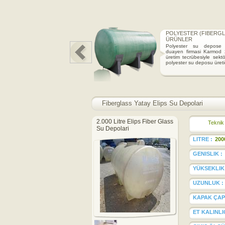
EN ÜRÜNLER
POLYESTER (FIBERGL
ÜRÜNLER
n hammaddeden rotasyon
siyle üretilen Karmod
Polyester su depose 
su deposu 50 litreden 25
duayen firmasi Karmod 2
e kadar farkli ölçü ve
üretim tecrübesiyle sekt
eri &uum.
polyester su deposu üretic
Fiberglass Yatay Elips Su Depolari
2.000 Litre Elips Fiber Glass
Teknik 
Su Depolari
LITRE :
200
GENISLIK :
YÜKSEKLIK 
UZUNLUK :
KAPAK ÇAPI
ET KALINLIG