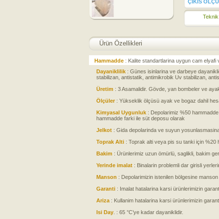
ÇIKIS ÖLÇÜ
Teknik
Ürün Özellikleri
Hammadde
: Kalite standartlarina uygun cam elyafi 
Dayaniklilik
: Günes isinlarina ve darbeye dayanikli
stabilizan, antistatik, antimikrobik Uv stabilizan, anti
Üretim
: 3 Asamalidir. Gövde, yan bombeler ve ayakl
Ölçüler
: Yükseklik ölçüsü ayak ve bogaz dahil hesa
Kimyasal Uygunluk
: Depolarimiz %50 hammadde fa
hammadde farki ile süt deposu olarak
Jelkot
: Gida depolarinda ve suyun yosunlasmasina k
Toprak Alti
: Toprak alti veya pis su tanki için %
Bakim
: Ürünlerimiz uzun ömürlü, saglikli, bakim gere
Yerinde imalat
: Binalarin problemli dar girisli yerle
Manson
: Depolarimizin istenilen bölgesine manson t
Garanti
: Imalat hatalarina karsi ürünlerimizin garanti
Ariza
: Kullanim hatalarina karsi ürünlerimizin garanti
Isi Day
. : 65 °C’ye kadar dayaniklidir.