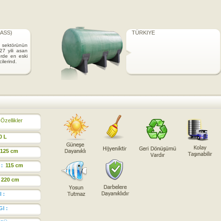
ASS)
TÜRKIYE
sektörünün
7 yili asan
örde en eski
ilerind.
Özellikler
0 L
125 cm
:
115 cm
220 cm
 :
I :