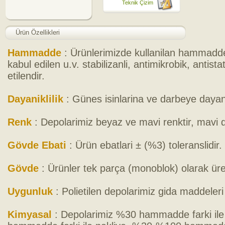
Teknik Çizim
Ürün Özellikleri
Hammadde
: Ürünlerimizde kullanilan hammadde
kabul edilen u.v. stabilizanli, antimikrobik, antis
etilendir.
Dayaniklilik
: Günes isinlarina ve darbeye dayani
Renk
: Depolarimiz beyaz ve mavi renktir, mavi
Gövde Ebati
: Ürün ebatlari ± (%3) toleranslidir.
Gövde
: Ürünler tek parça (monoblok) olarak üret
Uygunluk
: Polietilen depolarimiz gida maddele
Kimyasal
: Depolarimiz %30 hammadde farki il