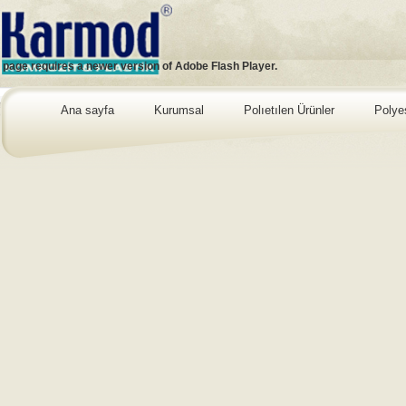
s page requires a newer version of Adobe Flash Player.
Ana sayfa
Kurumsal
Polıetılen Ürünler
Polye