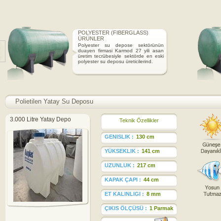
POLYESTER (FIBERGLASS)
ÜRÜNLER
Polyester su depose sektörünün
duayen firmasi Karmod 27 yili asan
üretim tecrübesiyle sektörde en eski
polyester su deposu üreticilerind.
Polietilen Yatay Su Deposu
3.000 Litre Yatay Depo
Teknik Özellikler
GENISLIK :
130 cm
YÜKSEKLIK :
141 cm
UZUNLUK :
217 cm
KAPAK ÇAPI :
44 cm
ET KALINLIGI :
8 mm
ÇIKIS ÖLÇÜSÜ :
1 Parmak