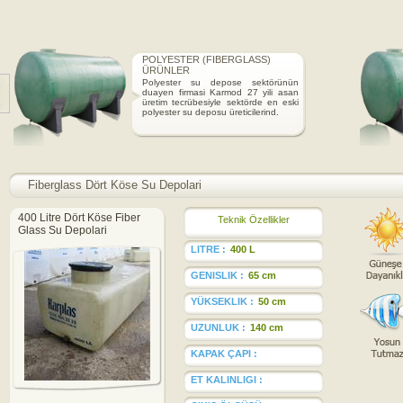
POLYESTER (FIBERGLASS)
ÜRÜNLER
Polyester su depose sektörünün
duayen firmasi Karmod 27 yili asan
üretim tecrübesiyle sektörde en eski
polyester su deposu üreticilerind.
Fiberglass Dört Köse Su Depolari
400 Litre Dört Köse Fiber
Teknik Özellikler
Glass Su Depolari
LITRE :
400 L
GENISLIK :
65 cm
YÜKSEKLIK :
50 cm
UZUNLUK :
140 cm
KAPAK ÇAPI :
ET KALINLIGI :