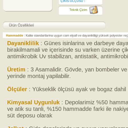
ÇIKIS ÖLÇÜSÜ :
Teknik Çizim
Ürün Özellikleri
Hammadde
: Kalite standartlarina uygun cam elyafi ve dayanikliligi yüksek polyester reç
Dayaniklilik
: Günes isinlarina ve darbeye daya
birakilmamali ve içerisinde su varken üzerine çiki
antimikrobik Uv stabilizan, antistatik, antimikrob
Üretim
: 3 Asamalidir. Gövde, yan bombeler ve
yerinde montaj yapilabilir.
Ölçüler
: Yükseklik ölçüsü ayak ve bogaz dahil 
Kimyasal Uygunluk
: Depolarimiz %50 hammad
ve atik su tanli, %150 hammadde farki ile naki
süt deposu olarak