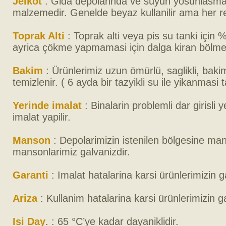
Jelkot
: Gida depolarinda ve suyun yosunlasmasi
malzemedir. Genelde beyaz kullanilir ama her re
Toprak Alti
: Toprak alti veya pis su tanki içi
ayrica çökme yapmamasi için dalga kiran bölme
Bakim
: Ürünlerimiz uzun ömürlü, saglikli, baki
temizlenir. ( 6 ayda bir tazyikli su ile yikanmasi ta
Yerinde imalat
: Binalarin problemli dar girisli
imalat yapilir.
Manson
: Depolarimizin istenilen bölgesine mans
mansonlarimiz galvanizdir.
Garanti
: Imalat hatalarina karsi ürünlerimizin ga
Ariza
: Kullanim hatalarina karsi ürünlerimizin ga
Isi Day
. : 65 °C’ye kadar dayaniklidir.