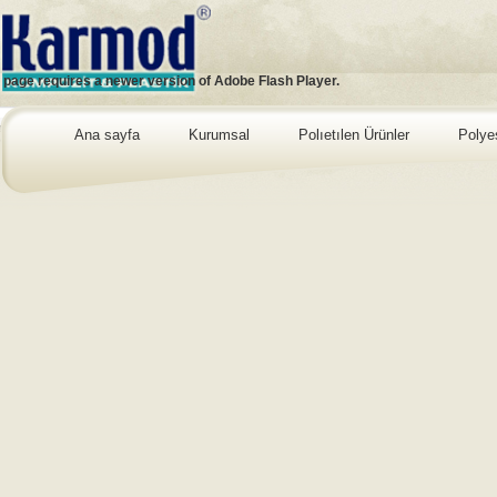
s page requires a newer version of Adobe Flash Player.
Ana sayfa
Kurumsal
Polıetılen Ürünler
Polye