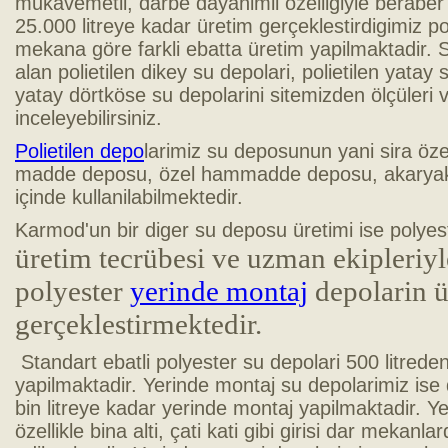
mukavemetli, darbe dayanimli özelligiyle beraber h
25.000 litreye kadar üretim gerçeklestirdigimiz po
mekana göre farkli ebatta üretim yapilmaktadir. S
alan polietilen dikey su depolari, polietilen yatay si
yatay dörtköse su depolarini sitemizden ölçüleri ve 
inceleyebilirsiniz.
Polietilen depo
larimiz su deposunun yani sira öze
madde deposu, özel hammadde deposu, akaryakit
içinde kullanilabilmektedir.
Karmod'un bir diger su deposu üretimi ise polyes
üretim tecrübesi ve uzman ekipleriy
polyester
yerinde montaj
depolarin ü
gerçeklestirmektedir.
Standart ebatli polyester su depolari 500 litrede
yapilmaktadir. Yerinde montaj su depolarimiz is
bin litreye kadar yerinde montaj yapilmaktadir. Y
özellikle bina alti, çati kati gibi girisi dar mekanl