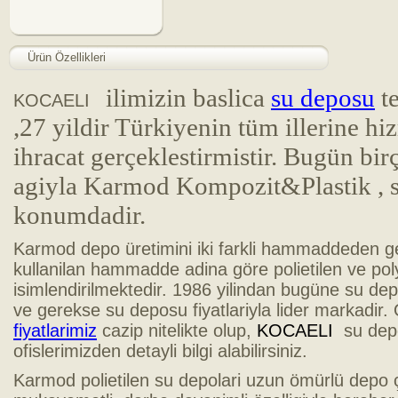
Ürün Özellikleri
ilimizin baslica
su deposu
te
KOCAELI
,27 yildir Türkiyenin tüm illerine h
ihracat gerçeklestirmistir. Bugün bi
agiyla
Karmod Kompozit&Plastik , s
konumdadir.
Karmod depo üretimini iki farkli hammaddeden ge
kullanilan hammadde adina göre polietilen ve pol
isimlendirilmektedir. 1986 yilindan bugüne su de
ve gerekse su deposu fiyatlariyla lider markadir.
fiyatlarimiz
cazip nitelikte olup,
KOCAELI
su depo
ofislerimizden detayli bilgi alabilirsiniz.
Karmod polietilen su depolari uzun ömürlü depo 