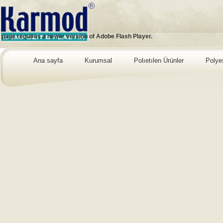
s page requires a newer version of Adobe Flash Player.
Ana sayfa
Kurumsal
Polıetılen Ürünler
Polye