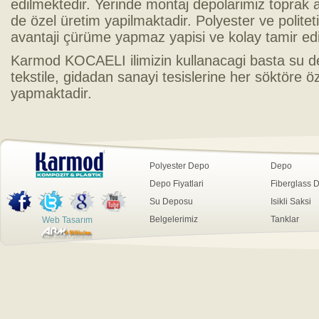
edilmektedir. Yerinde montaj depolarimiz toprak 
de özel üretim yapilmaktadir. Polyester ve politet
avantaji çürüme yapmaz yapisi ve kolay tamir edileb
Karmod KOCAELI ilimizin kullanacagi basta su d
tekstile, gidadan sanayi tesislerine her söktöre ö
yapmaktadir.
Polyester Depo
Depo
Depo Fiyatlari
Fiberglass 
Su Deposu
Isikli Saksi
Belgelerimiz
Tanklar
Web Tasarım