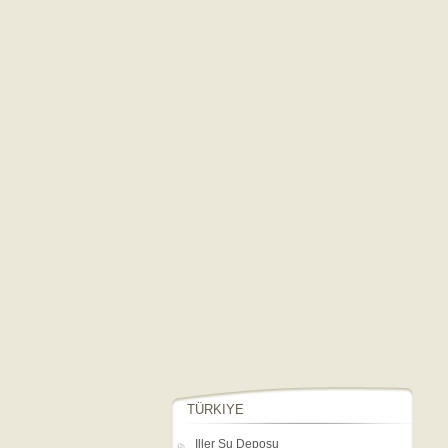
TÜRKIYE
Iller Su Deposu