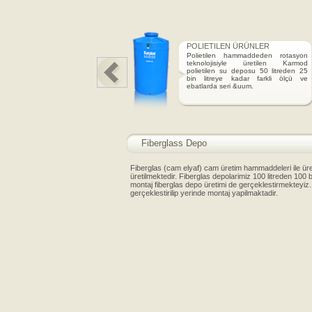
EN ÜRÜNLER
POLYESTER (FIBERGL
ÜRÜNLER
n hammaddeden rotasyon
siyle üretilen Karmod
Polyester su depose 
su deposu 50 litreden 25
duayen firmasi Karmod 2
e kadar farkli ölçü ve
üretim tecrübesiyle sekt
eri &uum.
polyester su deposu üretic
Fiberglass Depo
Fiberglas (cam elyaf) cam üretim hammaddeleri ile üre
üretilmektedir. Fiberglas depolarimiz 100 litreden 100 b
montaj fiberglas depo üretimi de gerçeklestirmekteyiz.
gerçeklestirilip yerinde montaj yapilmaktadir.