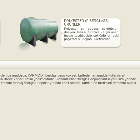
ASS)
TÜRKIYE
sektörünün
7 yili asan
örde en eski
ilerind.
tilen bir maddedir.
KARMOD
fiberglas depo yüksek kalitede hammadde kullanilarak
in litreye kadar üretim yapilmaktadir. Standart ebat fiberglas depolarimizin yani sira yerinde
 Yerinde montaj fiberglas depolar yerinde kesif sonrasi fabrika ön üretimleri demonte olarak